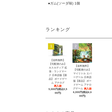
●ガム(ソーダ味) 1個
ランキング
1
2
【送料無料】
【宅配便のみ】
【送料無料】
カスカディア 拡
【宅配便のみ】
張：ランドマー
マイリトル エバ
ク 日本語版【新
ーデール 日本語
品】 ボードゲー
版【新品】 ボー
ム アナログ
ドゲーム アナロ
グゲーム
5,000円(税込5,5
6,000円(税込6,6
00円)
00円)