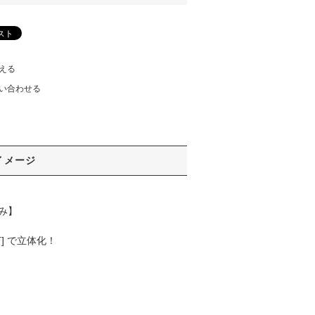
える
い合わせる
イメージ
のみ】
T] で立体化！