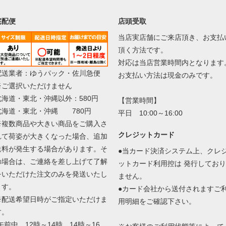
宅配便
店頭受取
当店実店舗にご来店頂き、お支払
頂く方法です。
対応は当店営業時間内となります
配送業者：ゆうパック・佐川急便
お支払い方法は現金のみです。
※ご選択いただけません
北海道・東北・沖縄以外：580円
【営業時間】
北海道・東北・沖縄 780円
平日 10:00～16:00
※複数商品や大きい商品をご購入さ
クレジットカード
れて荷姿が大きくなった場合、追加
送料が発生する場合があります。そ
●当カード決済システム上、クレ
の場合は、ご連絡を差し上げて了解
ットカード利用控は 発行しており
をいただけた注文のみを発送いたし
ません。
ます。
●カード会社から送付されますご
※配送希望日時がご指定いただけま
用明細をご確認下さい。
す。
午前中、12時～14時、14時～16