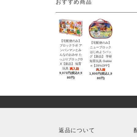
おすすめ商品
【宅配便のみ】
【宅配便のみ】
ブロックラボ ア
ニューブロック
ンパンマンとみ
はじめようバッ
んなのおみせ た
グ【新品】 学研
っぷりブロックD
知育玩具 Gakke
X【新品】 知育
n【28%OFF】
玩具
9,073円(税込9,9
1,800円(税込1,9
80円)
80円)
返品について