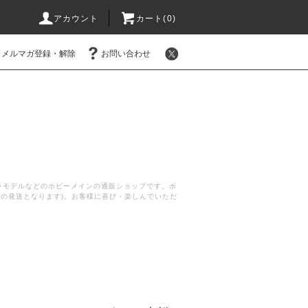
アカウント
カート(
0
)
メルマガ登録・解除
お問い合わせ
プラモデルなどのホビーメインの通販ショップです。ボ
後の発送となります)。お客様に喜び・楽しんでいただ