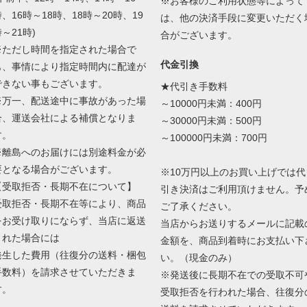
※お客様のご利用状態等によって
、16時～18時、18時～20時、19
は、他の決済手段に変更いただく
～21時)
合がございます。
※ただし時間を指定された場合で
代金引換
も、事情により指定時間内に配達が
できない事もございます。
★代引き手数料
※万一、配送途中に事故があった場
～10000円未満：400円
合、運送会社による補償となりま
～30000円未満：500円
す。
～100000円未満：700円
※離島へのお届けには別途料金が必
要となる場合がございます。
※10万円以上のお買い上げでは代
【受取拒否・長期不在について】
引き決済はご利用頂けません。予
受取拒否・長期不在等により、商品
ご了承ください。
をお受け取りにならず、当店に返送
当店からお送りするメールに記載
された場合には
金額を、商品到着時にお支払い下
発生した費用（往復分の送料・梱包
い。（現金のみ）
手数料）を請求させていただきま
※発送後に長期不在での受取不可
す。
受取拒否を行われた場合、往復分