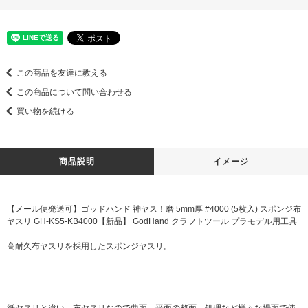
この商品を友達に教える
この商品について問い合わせる
買い物を続ける
商品説明
イメージ
【メール便発送可】ゴッドハンド 神ヤス！磨 5mm厚 #4000 (5枚入) スポンジ布
ヤスリ GH-KS5-KB4000【新品】 GodHand クラフトツール プラモデル用工具
高耐久布ヤスリを採用したスポンジヤスリ。
紙ヤスリと違い、布ヤスリなので曲面、平面の整面、処理など様々な場面で使