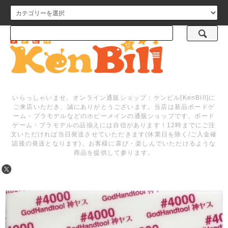
メニュー
いらっしゃいませ。オンライン通販ショップ：ケンビル[KenBill]に
ご来店いただき、誠にありがとうございます。当店は新品ボードゲ
ーム・プラモデルなどのホビーメインの通販ショップです。ボード
ゲーム・プラモデルの品揃えには自信があります！12時までにご注
文いただければ当日発送させていただきます(休業日を除く/ご入金確
認後の発送となります)。お客様に喜び・楽しんでいただけるような
商品を提供して参ります。