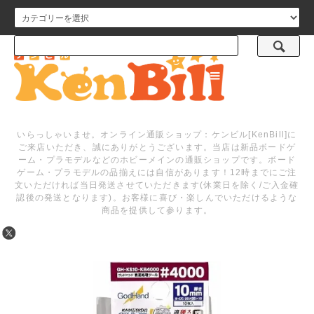
メニュー
いらっしゃいませ。オンライン通販ショップ：ケンビル[KenBill]に
ご来店いただき、誠にありがとうございます。当店は新品ボードゲ
ーム・プラモデルなどのホビーメインの通販ショップです。ボード
ゲーム・プラモデルの品揃えには自信があります！12時までにご注
文いただければ当日発送させていただきます(休業日を除く/ご入金確
認後の発送となります)。お客様に喜び・楽しんでいただけるような
商品を提供して参ります。