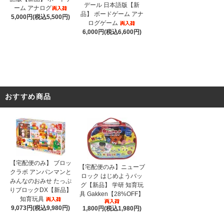
デール 日本語版【新
ーム アナログ
品】 ボードゲーム アナ
5,000円(税込5,500円)
ログゲーム
6,000円(税込6,600円)
おすすめ商品
【宅配便のみ】 ブロッ
【宅配便のみ】ニューブ
クラボ アンパンマンと
ロック はじめようバッ
みんなのおみせ たっぷ
グ【新品】 学研 知育玩
りブロックDX【新品】
具 Gakken【28%OFF】
知育玩具
9,073円(税込9,980円)
1,800円(税込1,980円)