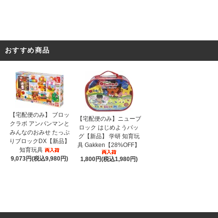
おすすめ商品
【宅配便のみ】 ブロッ
【宅配便のみ】ニューブ
クラボ アンパンマンと
ロック はじめようバッ
みんなのおみせ たっぷ
グ【新品】 学研 知育玩
りブロックDX【新品】
具 Gakken【28%OFF】
知育玩具
9,073円(税込9,980円)
1,800円(税込1,980円)