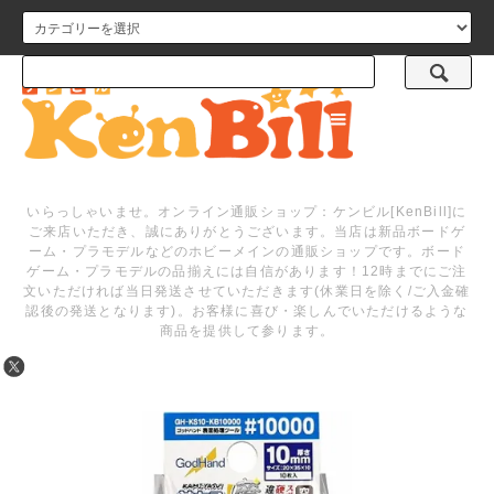
メニュー
いらっしゃいませ。オンライン通販ショップ：ケンビル[KenBill]に
ご来店いただき、誠にありがとうございます。当店は新品ボードゲ
ーム・プラモデルなどのホビーメインの通販ショップです。ボード
ゲーム・プラモデルの品揃えには自信があります！12時までにご注
文いただければ当日発送させていただきます(休業日を除く/ご入金確
認後の発送となります)。お客様に喜び・楽しんでいただけるような
商品を提供して参ります。