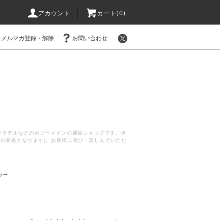
アカウント
カート(
0
)
メルマガ登録・解除
お問い合わせ
プラモデルなどのホビーメインの通販ショップです。ボ
後の発送となります)。お客様に喜び・楽しんでいただ
ラー