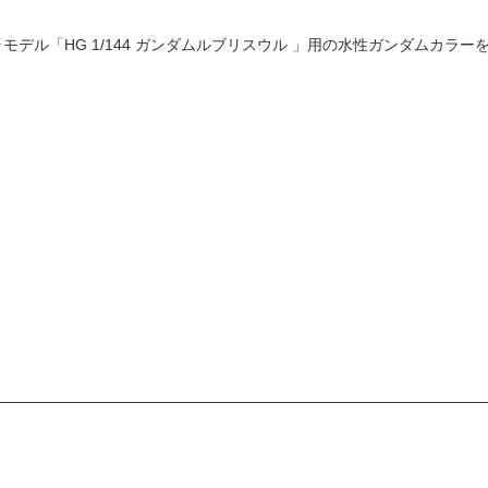
のプラモデル「HG 1/144 ガンダムルブリスウル 」用の水性ガンダムカラ