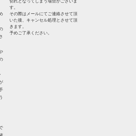
切れとなってしまう場合がございま
す。
め
その際はメールにてご連絡させて頂
いた後、キャンセル処理とさせて頂
きます。
の
予めご了承ください。
さ
や
の
ャ
が
手
う
で
確