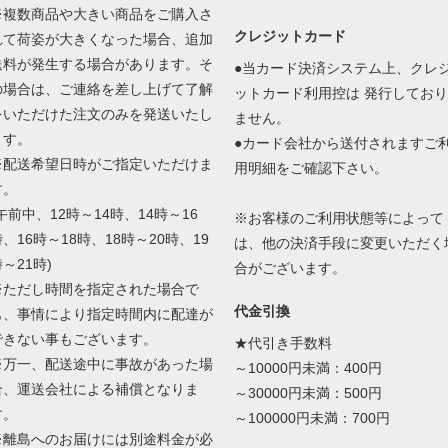
※複数商品や大きい商品をご購入さ
クレジットカード
れて荷姿が大きくなった場合、追加
送料が発生する場合があります。そ
●当カード決済システム上、クレ
の場合は、ご連絡を差し上げて了解
ットカード利用控は 発行しており
をいただけた注文のみを発送いたし
ません。
ます。
●カード会社から送付されますご
※配送希望日時がご指定いただけま
用明細をご確認下さい。
す。
午前中、12時～14時、14時～16
※お客様のご利用状態等によって
、16時～18時、18時～20時、19
は、他の決済手段に変更いただく
～21時)
合がございます。
※ただし時間を指定された場合で
代金引換
も、事情により指定時間内に配達が
できない事もございます。
★代引き手数料
※万一、配送途中に事故があった場
～10000円未満：400円
合、運送会社による補償となりま
～30000円未満：500円
す。
～100000円未満：700円
※離島へのお届けには別途料金が必