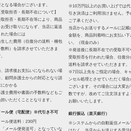
要となる場合がございます。
※10万円以上のお買い上げでは代
【受取拒否・長期不在について】
引き決済はご利用頂けません。予
受取拒否・長期不在等により、商品
ご了承ください。
をお受け取りにならず、当店に返送
当店からお送りするメールに記載
された場合には
金額を、商品到着時にお支払い下
発生した費用（往復分の送料・梱包
い。（現金のみ）
手数料）を請求させていただきま
※発送後に長期不在での受取不可
す。
受取拒否を行われた場合、往復分
送料を請求させていただきます。
尚、請求後お支払いになられない場
※7日以上先をご指定の場合、キ
合、顧問弁護士からの対応となり請
ンセル処理とさせていただく場合
求にかかる
ございます。その場合には大変お
弁護士費用や書面の手数料などもご
数ですが、改めてご注文頂ますよ
負担いただくこととなります。
お願いいたします。
メール便（宅配便）※代引き不可
銀行振込（楽天銀行）
メール便送料：230円
※システムからの自動返信メール
・「メール便発送可」となっていな
はなく、当店からお送りする受注