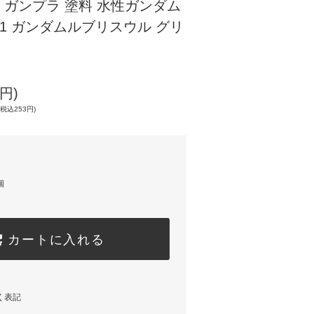
ガンプラ 塗料 水性ガンダム
11 ガンダムルブリスウル グリ
円)
税込253円)
個
カートに入れる
く表記