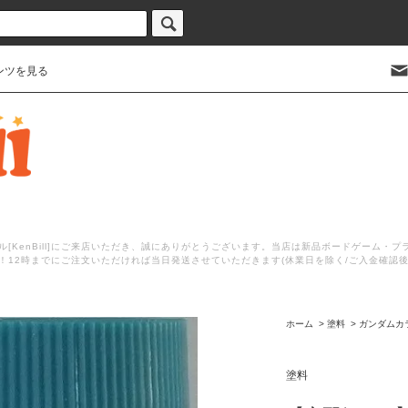
ンツを見る
[KenBill]にご来店いただき、誠にありがとうございます。当店は新品ボードゲーム・
！12時までにご注文いただければ当日発送させていただきます(休業日を除く/ご入金確認
ホーム
>
塗料
>
ガンダムカ
塗料