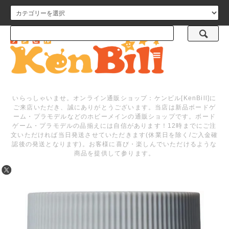
メニュー
いらっしゃいませ。オンライン通販ショップ：ケンビル[KenBill]に
ご来店いただき、誠にありがとうございます。当店は新品ボードゲ
ーム・プラモデルなどのホビーメインの通販ショップです。ボード
ゲーム・プラモデルの品揃えには自信があります！12時までにご注
文いただければ当日発送させていただきます(休業日を除く/ご入金確
認後の発送となります)。お客様に喜び・楽しんでいただけるような
商品を提供して参ります。