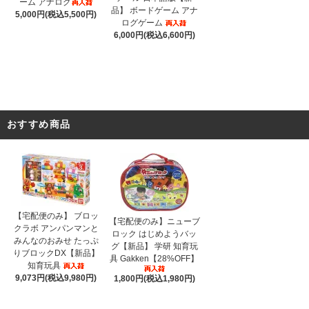
ーム アナログ
品】 ボードゲーム アナ
5,000円(税込5,500円)
ログゲーム
6,000円(税込6,600円)
おすすめ商品
【宅配便のみ】 ブロッ
【宅配便のみ】ニューブ
クラボ アンパンマンと
ロック はじめようバッ
みんなのおみせ たっぷ
グ【新品】 学研 知育玩
りブロックDX【新品】
具 Gakken【28%OFF】
知育玩具
9,073円(税込9,980円)
1,800円(税込1,980円)