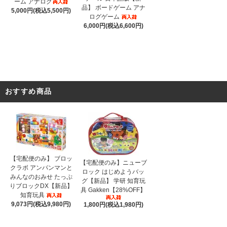
ーム アナログ
品】 ボードゲーム アナ
5,000円(税込5,500円)
ログゲーム
6,000円(税込6,600円)
おすすめ商品
【宅配便のみ】 ブロッ
【宅配便のみ】ニューブ
クラボ アンパンマンと
ロック はじめようバッ
みんなのおみせ たっぷ
グ【新品】 学研 知育玩
りブロックDX【新品】
具 Gakken【28%OFF】
知育玩具
9,073円(税込9,980円)
1,800円(税込1,980円)