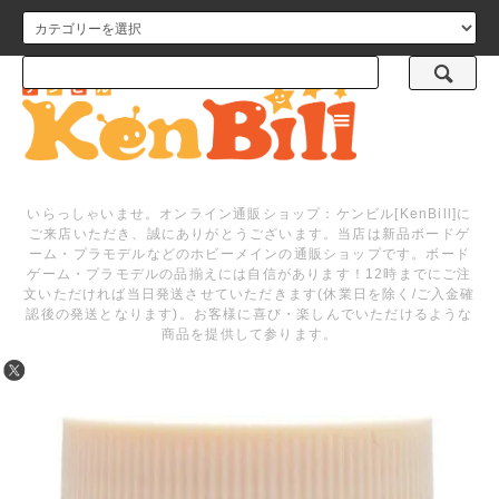
メニュー
いらっしゃいませ。オンライン通販ショップ：ケンビル[KenBill]に
ご来店いただき、誠にありがとうございます。当店は新品ボードゲ
ーム・プラモデルなどのホビーメインの通販ショップです。ボード
ゲーム・プラモデルの品揃えには自信があります！12時までにご注
文いただければ当日発送させていただきます(休業日を除く/ご入金確
認後の発送となります)。お客様に喜び・楽しんでいただけるような
商品を提供して参ります。