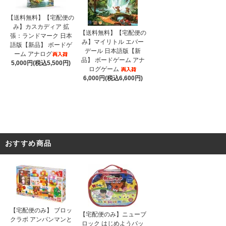
【送料無料】【宅配便の
み】カスカディア 拡
【送料無料】【宅配便の
張：ランドマーク 日本
み】マイリトル エバー
語版【新品】 ボードゲ
デール 日本語版【新
ーム アナログ
品】 ボードゲーム アナ
5,000円(税込5,500円)
ログゲーム
6,000円(税込6,600円)
おすすめ商品
【宅配便のみ】 ブロッ
【宅配便のみ】ニューブ
クラボ アンパンマンと
ロック はじめようバッ