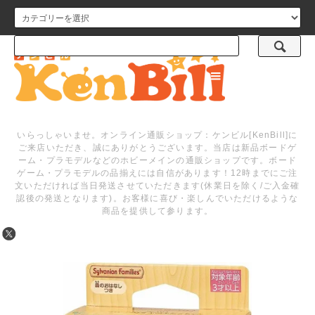
メニュー
いらっしゃいませ。オンライン通販ショップ：ケンビル[KenBill]に
ご来店いただき、誠にありがとうございます。当店は新品ボードゲ
ーム・プラモデルなどのホビーメインの通販ショップです。ボード
ゲーム・プラモデルの品揃えには自信があります！12時までにご注
文いただければ当日発送させていただきます(休業日を除く/ご入金確
認後の発送となります)。お客様に喜び・楽しんでいただけるような
商品を提供して参ります。