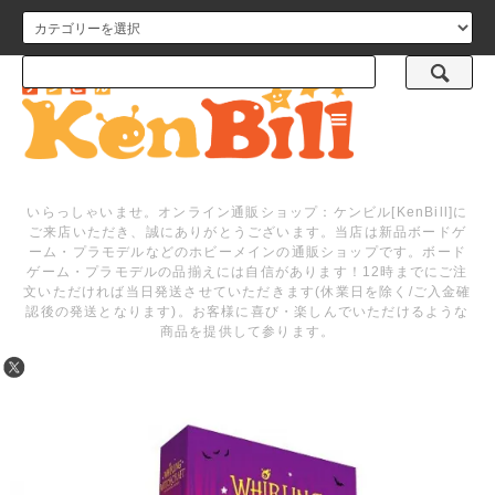
メニュー
いらっしゃいませ。オンライン通販ショップ：ケンビル[KenBill]に
ご来店いただき、誠にありがとうございます。当店は新品ボードゲ
ーム・プラモデルなどのホビーメインの通販ショップです。ボード
ゲーム・プラモデルの品揃えには自信があります！12時までにご注
文いただければ当日発送させていただきます(休業日を除く/ご入金確
認後の発送となります)。お客様に喜び・楽しんでいただけるような
商品を提供して参ります。