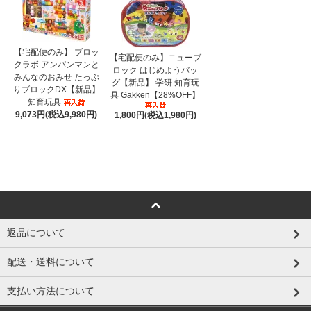
【宅配便のみ】 ブロッ
【宅配便のみ】ニューブ
クラボ アンパンマンと
ロック はじめようバッ
みんなのおみせ たっぷ
グ【新品】 学研 知育玩
りブロックDX【新品】
具 Gakken【28%OFF】
知育玩具
9,073円(税込9,980円)
1,800円(税込1,980円)
返品について
配送・送料について
支払い方法について