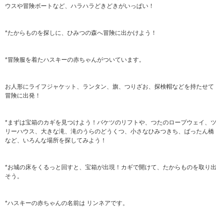
ウスや冒険ボートなど、ハラハラどきどきがいっぱい！
*たからものを探しに、ひみつの森へ冒険に出かけよう！
*冒険服を着たハスキーの赤ちゃんがついています。
お人形にライフジャケット、ランタン、旗、つりざお、探検帽などを持たせて
冒険に出発！
*まずは宝箱のカギを見つけよう！バケツのリフトや、つたのロープウェイ、ツ
リーハウス、大きな滝、滝のうらのどうくつ、小さなひみつきち、ばったん橋
など、いろんな場所を探してみよう！
*お城の床をくるっと回すと、宝箱が出現！カギで開けて、たからものを取り出
そう。
*ハスキーの赤ちゃんの名前は リンネアです。