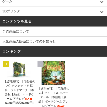
ゲーム
3Dプリンタ
コンテンツを見る
予約商品について
人気商品の販売についてのお知らせ
ランキング
1
2
【送料無料】【宅配便の
み】カスカディア 拡
【送料無料】【宅配便の
張：ランドマーク 日本
み】マイリトル エバー
語版【新品】 ボードゲ
デール 日本語版【新
ーム アナログ
品】 ボードゲーム アナ
5,000円(税込5,500円)
ログゲーム