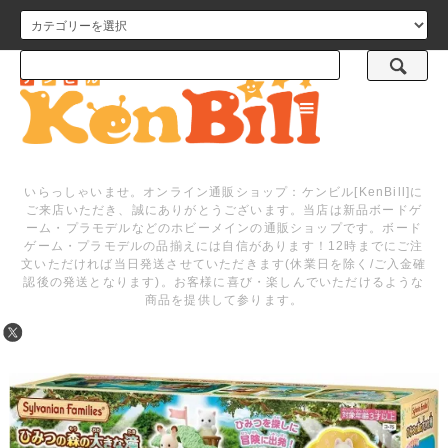
メニュー
いらっしゃいませ。オンライン通販ショップ：ケンビル[KenBill]に
ご来店いただき、誠にありがとうございます。当店は新品ボードゲ
ーム・プラモデルなどのホビーメインの通販ショップです。ボード
ゲーム・プラモデルの品揃えには自信があります！12時までにご注
文いただければ当日発送させていただきます(休業日を除く/ご入金確
認後の発送となります)。お客様に喜び・楽しんでいただけるような
商品を提供して参ります。