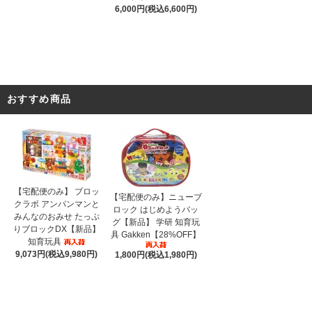
6,000円(税込6,600円)
おすすめ商品
【宅配便のみ】 ブロッ
【宅配便のみ】ニューブ
クラボ アンパンマンと
ロック はじめようバッ
みんなのおみせ たっぷ
グ【新品】 学研 知育玩
りブロックDX【新品】
具 Gakken【28%OFF】
知育玩具
9,073円(税込9,980円)
1,800円(税込1,980円)