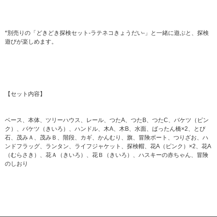
*別売りの「どきどき探検セット-ラテネコきょうだい-」と一緒に遊ぶと、探検
遊びが楽しめます。
【セット内容】
ベース、本体、ツリーハウス、レール、つたA、つたB、つたC、バケツ（ピン
ク）、バケツ（きいろ）、ハンドル、木A、木B、水面、ばったん橋×2、とび
石、茂みＡ、茂みＢ、階段、カギ、かんむり、旗、冒険ボート、つりざお、ハ
ンドフラッグ、ランタン、ライフジャケット、探検帽、花A（ピンク）×2、花A
（むらさき）、花Ａ（きいろ）、花Ｂ（きいろ）、ハスキーの赤ちゃん、冒険
のしおり