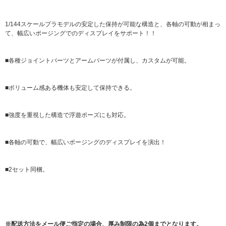
1/144スケールプラモデルの安定した保持が可能な構造と、各軸の可動が相まっ
て、幅広いポージングでのディスプレイをサポート！！
■各種ジョイントパーツとアームパーツが付属し、カスタムが可能。
■ボリューム感ある機体も安定して保持できる。
■強度を重視した構造で浮遊ポーズにも対応。
■各軸の可動で、幅広いポージングのディスプレイを演出！
■2セット同梱。
※配送方法をメール便ご指定の場合、厚み制限の為2個までとなります。