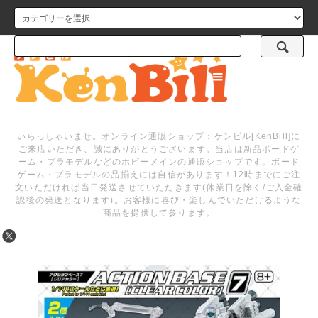
メニュー
いらっしゃいませ。オンライン通販ショップ：ケンビル[KenBill]に
ご来店いただき、誠にありがとうございます。当店は新品ボードゲ
ーム・プラモデルなどのホビーメインの通販ショップです。ボード
ゲーム・プラモデルの品揃えには自信があります！12時までにご注
文いただければ当日発送させていただきます(休業日を除く/ご入金確
認後の発送となります)。お客様に喜び・楽しんでいただけるような
商品を提供して参ります。