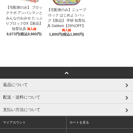
【宅配便のみ】 ブロッ
【宅配便のみ】ニューブ
クラボ アンパンマンと
ロック はじめようバッ
みんなのおみせ たっぷ
グ【新品】 学研 知育玩
りブロックDX【新品】
具 Gakken【28%OFF】
知育玩具
9,073円(税込9,980円)
1,800円(税込1,980円)
返品について
配送・送料について
支払い方法について
マイアカウント
カートを見る