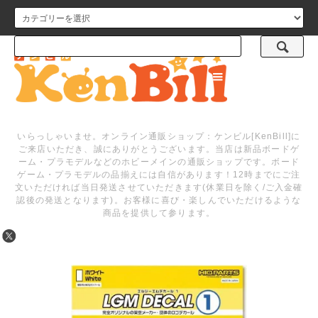
メニュー
いらっしゃいませ。オンライン通販ショップ：ケンビル[KenBill]に
ご来店いただき、誠にありがとうございます。当店は新品ボードゲ
ーム・プラモデルなどのホビーメインの通販ショップです。ボード
ゲーム・プラモデルの品揃えには自信があります！12時までにご注
文いただければ当日発送させていただきます(休業日を除く/ご入金確
認後の発送となります)。お客様に喜び・楽しんでいただけるような
商品を提供して参ります。