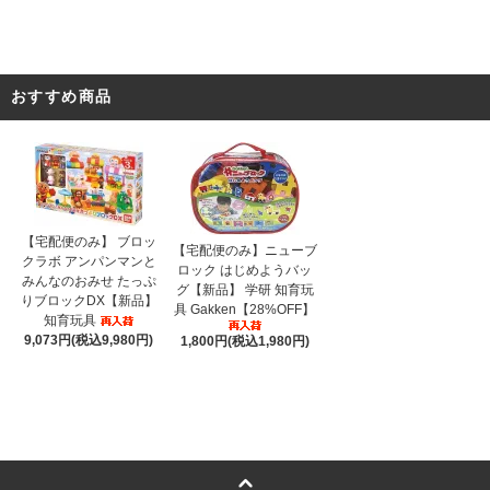
おすすめ商品
【宅配便のみ】 ブロッ
【宅配便のみ】ニューブ
クラボ アンパンマンと
ロック はじめようバッ
みんなのおみせ たっぷ
グ【新品】 学研 知育玩
りブロックDX【新品】
具 Gakken【28%OFF】
知育玩具
9,073円(税込9,980円)
1,800円(税込1,980円)