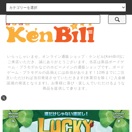
メニュー
いらっしゃいませ。オンライン通販ショップ：ケンビル[KenBill]に
ご来店いただき、誠にありがとうございます。当店は新品ボードゲ
ーム・プラモデルなどのホビーメインの通販ショップです。ボード
ゲーム・プラモデルの品揃えには自信があります！12時までにご注
文いただければ当日発送させていただきます(休業日を除く/ご入金確
認後の発送となります)。お客様に喜び・楽しんでいただけるような
商品を提供して参ります。