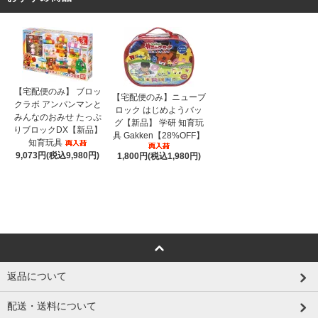
【宅配便のみ】 ブロッ
【宅配便のみ】ニューブ
クラボ アンパンマンと
ロック はじめようバッ
みんなのおみせ たっぷ
グ【新品】 学研 知育玩
りブロックDX【新品】
具 Gakken【28%OFF】
知育玩具
9,073円(税込9,980円)
1,800円(税込1,980円)
返品について
配送・送料について