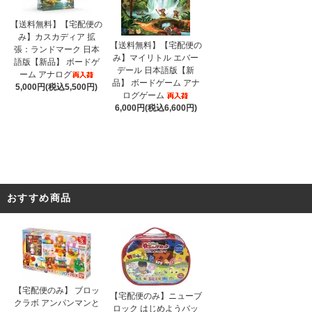
【送料無料】【宅配便の
み】カスカディア 拡
【送料無料】【宅配便の
張：ランドマーク 日本
み】マイリトル エバー
語版【新品】 ボードゲ
デール 日本語版【新
ーム アナログ
品】 ボードゲーム アナ
5,000円(税込5,500円)
ログゲーム
6,000円(税込6,600円)
おすすめ商品
【宅配便のみ】 ブロッ
【宅配便のみ】ニューブ
クラボ アンパンマンと
ロック はじめようバッ