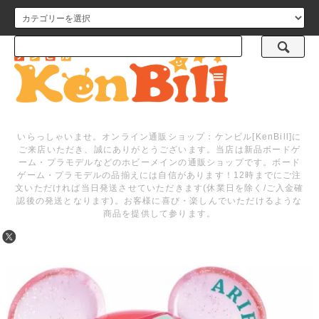
メニュー
いらっしゃいませ。オンライン通販ショップ：ケンビル[KenBill]に
ご来店いただき、誠にありがとうございます。当店は新品ボードゲ
ーム・プラモデルなどのホビーメインの通販ショップです。ボード
ゲーム・プラモデルの品揃えには自信があります！12時までにご注
文いただければ当日発送させていただきます(休業日を除く/ご入金確
認後の発送となります)。お客様に喜び・楽しんでいただけるような
商品を提供して参ります。