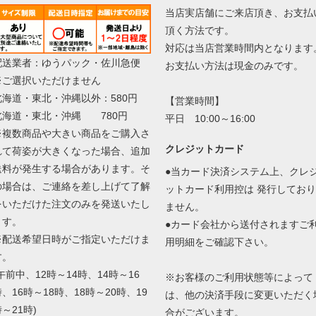
当店実店舗にご来店頂き、お支払
頂く方法です。
対応は当店営業時間内となります
配送業者：ゆうパック・佐川急便
お支払い方法は現金のみです。
※ご選択いただけません
北海道・東北・沖縄以外：580円
【営業時間】
北海道・東北・沖縄 780円
平日 10:00～16:00
※複数商品や大きい商品をご購入さ
クレジットカード
れて荷姿が大きくなった場合、追加
送料が発生する場合があります。そ
●当カード決済システム上、クレ
の場合は、ご連絡を差し上げて了解
ットカード利用控は 発行しており
をいただけた注文のみを発送いたし
ません。
ます。
●カード会社から送付されますご
※配送希望日時がご指定いただけま
用明細をご確認下さい。
す。
午前中、12時～14時、14時～16
※お客様のご利用状態等によって
、16時～18時、18時～20時、19
は、他の決済手段に変更いただく
～21時)
合がございます。