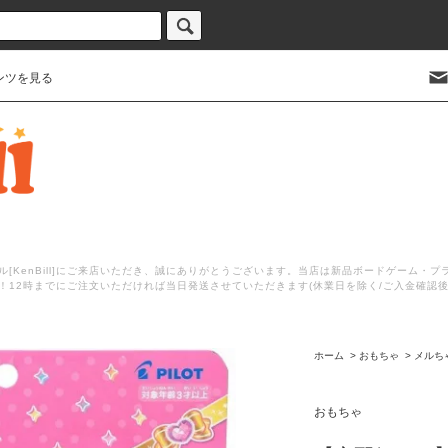
ンツを見る
[KenBill]にご来店いただき、誠にありがとうございます。当店は新品ボードゲーム・
！12時までにご注文いただければ当日発送させていただきます(休業日を除く/ご入金確認
ホーム
>
おもちゃ
>
メルち
おもちゃ