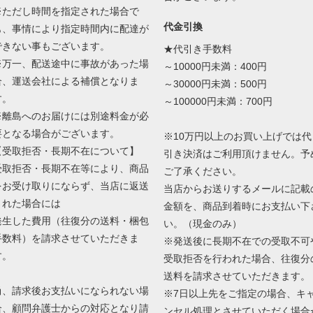
※ただし時間を指定された場合で
代金引換
も、事情により指定時間内に配達が
できない事もございます。
★代引き手数料
※万一、配送途中に事故があった場
～10000円未満：400円
合、運送会社による補償となりま
～30000円未満：500円
す。
～100000円未満：700円
※離島へのお届けには別途料金が必
要となる場合がございます。
※10万円以上のお買い上げでは代
【受取拒否・長期不在について】
引き決済はご利用頂けません。予
受取拒否・長期不在等により、商品
ご了承ください。
をお受け取りにならず、当店に返送
当店からお送りするメールに記載
された場合には
金額を、商品到着時にお支払い下
発生した費用（往復分の送料・梱包
い。（現金のみ）
手数料）を請求させていただきま
※発送後に長期不在での受取不可
す。
受取拒否を行われた場合、往復分
送料を請求させていただきます。
尚、請求後お支払いになられない場
※7日以上先をご指定の場合、キ
合、顧問弁護士からの対応となり請
ンセル処理とさせていただく場合