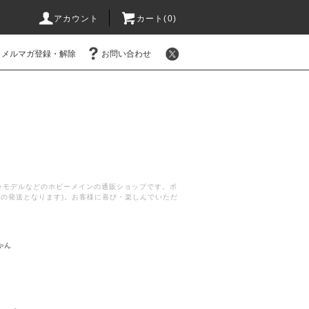
アカウント
カート(
0
)
メルマガ登録・解除
お問い合わせ
プラモデルなどのホビーメインの通販ショップです。ボ
後の発送となります)。お客様に喜び・楽しんでいただ
ゃん