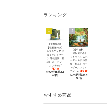
ランキング
1
2
【送料無料】
【宅配便のみ】
【送料無料】
カスカディア 拡
【宅配便のみ】
張：ランドマー
マイリトル エバ
ク 日本語版【新
ーデール 日本語
品】 ボードゲー
版【新品】 ボー
ム アナログ
ドゲーム アナロ
グゲーム
5,000円(税込5,5
6,000円(税込6,6
00円)
00円)
おすすめ商品