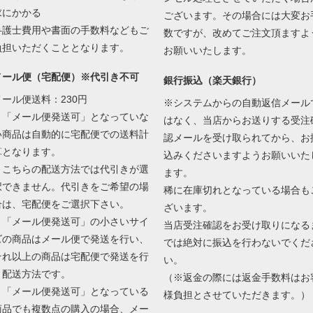
求にかかる
ございます。その場合には大変お
弁護士費用や書面の手数料などもご
数ですが、改めてご注文頂ますよ
負担いただくこととなります。
お願いいたします。
メール便（宅配便）※代引き不可
銀行振込（楽天銀行）
メール便送料：230円
※システムからの自動返信メール
・「メール便発送可」となっていな
はなく、当店からお送りする受注
い商品は自動的に宅配便での送料計
認メールを受け取られてから、お
算となります。
込みくださいますようお願いいた
・こちらの配送方法では代引きが選
ます。
択できません。代引きをご希望の場
稀に在庫切れとなっている場合も
合は、宅配便をご選択下さい。
ざいます。
・「メール便発送可」の小さいサイ
当店受注確認をお受け取りになる
ズの商品はメール便で発送を行い、
では絶対に振込を行わないでくだ
それ以上の商品は宅配便で発送を行
い。
う配送方法です。
（※返金の際には返金手数料はお
・「メール便発送可」となっている
様負担とさせていただきます。）
商品でも複数点の購入の場合、メー