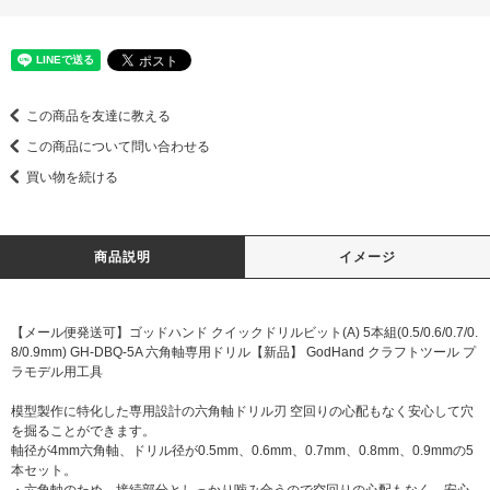
この商品を友達に教える
この商品について問い合わせる
買い物を続ける
商品説明
イメージ
【メール便発送可】ゴッドハンド クイックドリルビット(A) 5本組(0.5/0.6/0.7/0.
8/0.9mm) GH-DBQ-5A 六角軸専用ドリル【新品】 GodHand クラフトツール プ
ラモデル用工具
模型製作に特化した専用設計の六角軸ドリル刃 空回りの心配もなく安心して穴
を掘ることができます。
軸径が4mm六角軸、ドリル径が0.5mm、0.6mm、0.7mm、0.8mm、0.9mmの5
本セット。
・六角軸のため、接続部分としっかり噛み合うので空回りの心配もなく、安心