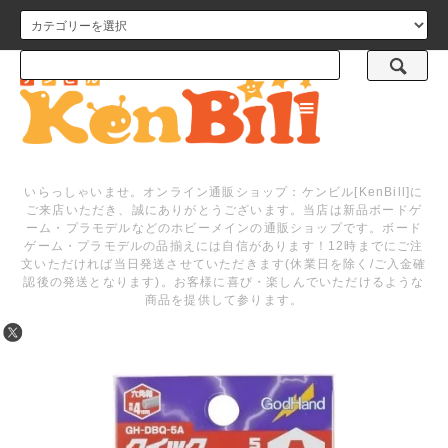
メニュー
いらっしゃいませ。オンライン通販ショップ：ケンビル[KenBill]に
ご来店いただき、誠にありがとうございます。当店は新品ボードゲ
ーム・プラモデルなどのホビーメインの通販ショップです。ボード
ゲーム・プラモデルの品揃えには自信があります！12時までにご注
文いただければ当日発送させていただきます(休業日を除く/ご入金確
認後の発送となります)。お客様に喜び・楽しんでいただけるような
商品を提供して参ります。