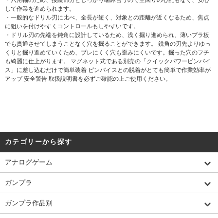
して作業を進められます。
・一般的なドリル刃に比べ、全長が短く、対象との距離が近くなるため、焦点
に狙いを付けやすくコントロールもしやすいです。
・ドリル刃の先端を鈍角に設計しているため、浅く掘り進められ、薄いプラ板
でも貫通させてしまうことなく穴を掘ることができます。 鋭角の刃先よりゆっ
くりと掘り進めていくため、ブレにくく穴も歪みにくいです。掘った穴のフチ
も綺麗に仕上がります。 マグネット式である別売の「クイックパワーピンバイ
ス」に差し込むだけで簡単装着 ピンバイスとの脱着がとても簡単で作業効率が
アップ 安全警告 取扱説明書を必ずご確認の上ご使用ください。
カテゴリーから探す
アナログゲーム
ガンプラ
ガンプラ作品別