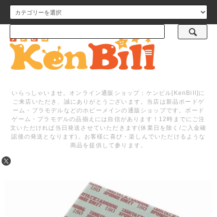
メニュー
いらっしゃいませ。オンライン通販ショップ：ケンビル[KenBill]に
ご来店いただき、誠にありがとうございます。当店は新品ボードゲ
ーム・プラモデルなどのホビーメインの通販ショップです。ボード
ゲーム・プラモデルの品揃えには自信があります！12時までにご注
文いただければ当日発送させていただきます(休業日を除く/ご入金確
認後の発送となります)。お客様に喜び・楽しんでいただけるような
商品を提供して参ります。