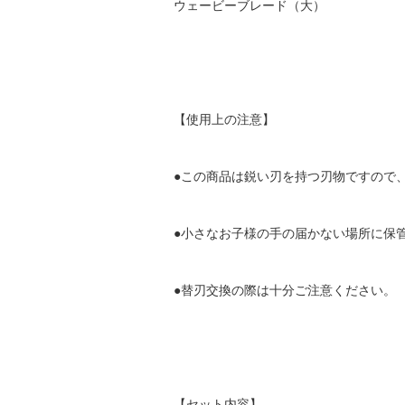
ウェービーブレード（大）
【使用上の注意】
●この商品は鋭い刃を持つ刃物ですので
●小さなお子様の手の届かない場所に保
●替刃交換の際は十分ご注意ください。
【セット内容】