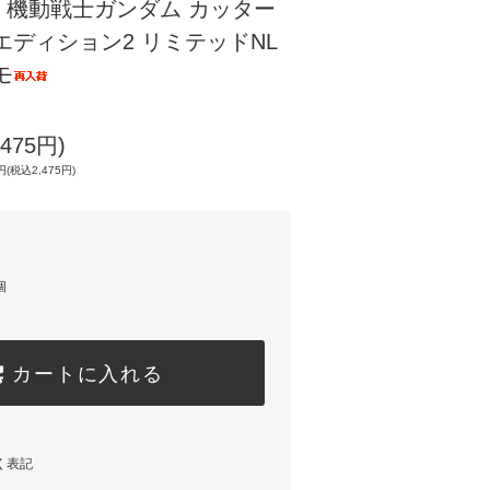
】機動戦士ガンダム カッター
エディション2 リミテッドNL
モ
475円)
(税込2,475円)
個
カートに入れる
く表記