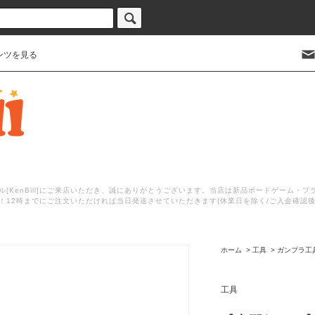
ンツを見る
[KenBill]にご来店いただき、誠にありがとうございます。当店は新品ボードゲーム・
！12時までにご注文いただければ当日発送させていただきます(休業日を除く/ご入金確認
ホーム
>
工具
>
ガンプラ工
工具