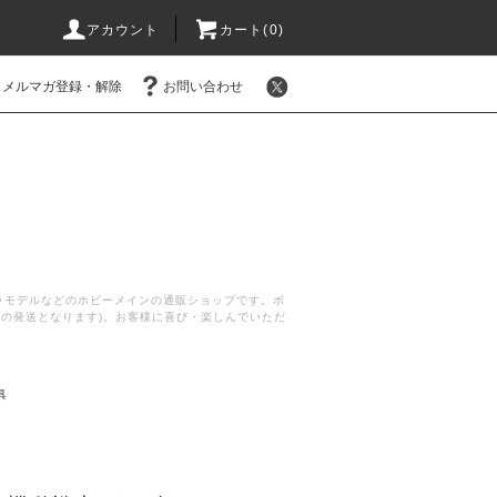
アカウント
カート(
0
)
メルマガ登録・解除
お問い合わせ
プラモデルなどのホビーメインの通販ショップです。ボ
後の発送となります)。お客様に喜び・楽しんでいただ
具