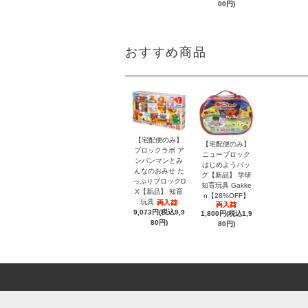
00円)
おすすめ商品
【宅配便のみ】
【宅配便のみ】
ブロックラボ ア
ニューブロック
ンパンマンとみ
はじめようバッ
んなのおみせ た
グ【新品】 学研
っぷりブロックD
知育玩具 Gakke
X【新品】 知育
n【28%OFF】
玩具
9,073円(税込9,9
1,800円(税込1,9
80円)
80円)