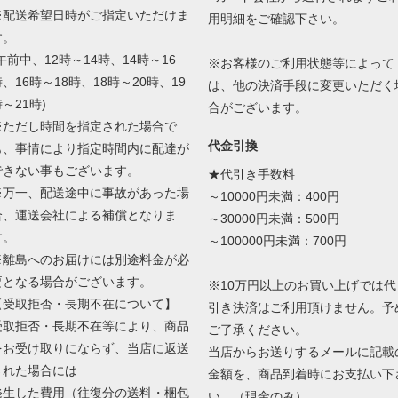
※配送希望日時がご指定いただけま
用明細をご確認下さい。
す。
午前中、12時～14時、14時～16
※お客様のご利用状態等によって
、16時～18時、18時～20時、19
は、他の決済手段に変更いただく
～21時)
合がございます。
※ただし時間を指定された場合で
代金引換
も、事情により指定時間内に配達が
できない事もございます。
★代引き手数料
※万一、配送途中に事故があった場
～10000円未満：400円
合、運送会社による補償となりま
～30000円未満：500円
す。
～100000円未満：700円
※離島へのお届けには別途料金が必
要となる場合がございます。
※10万円以上のお買い上げでは代
【受取拒否・長期不在について】
引き決済はご利用頂けません。予
受取拒否・長期不在等により、商品
ご了承ください。
をお受け取りにならず、当店に返送
当店からお送りするメールに記載
された場合には
金額を、商品到着時にお支払い下
発生した費用（往復分の送料・梱包
い。（現金のみ）