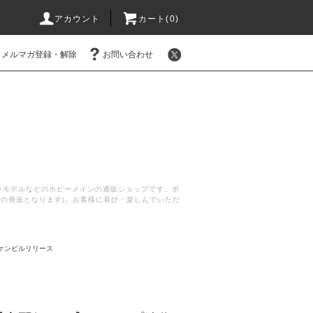
アカウント
カート(
0
)
メルマガ登録・解除
お問い合わせ
プラモデルなどのホビーメインの通販ショップです。ボ
後の発送となります)。お客様に喜び・楽しんでいただ
ケンビルリリース