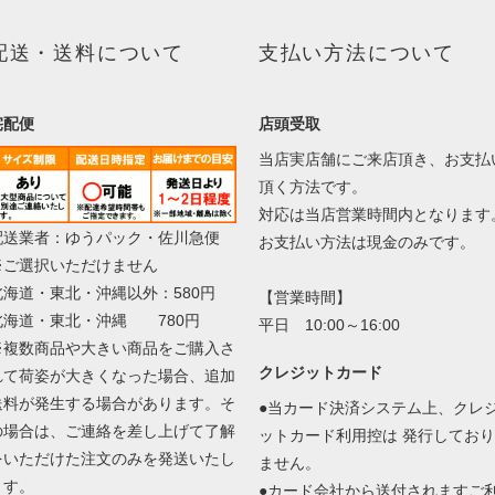
配送・送料について
支払い方法について
宅配便
店頭受取
当店実店舗にご来店頂き、お支払
頂く方法です。
対応は当店営業時間内となります
配送業者：ゆうパック・佐川急便
お支払い方法は現金のみです。
※ご選択いただけません
北海道・東北・沖縄以外：580円
【営業時間】
北海道・東北・沖縄 780円
平日 10:00～16:00
※複数商品や大きい商品をご購入さ
クレジットカード
れて荷姿が大きくなった場合、追加
送料が発生する場合があります。そ
●当カード決済システム上、クレ
の場合は、ご連絡を差し上げて了解
ットカード利用控は 発行しており
をいただけた注文のみを発送いたし
ません。
ます。
●カード会社から送付されますご