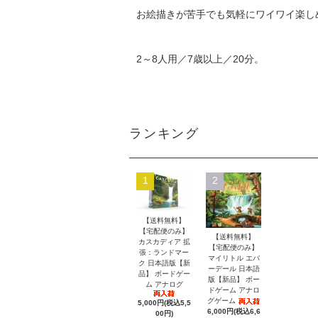
お絵描きが苦手でも気軽にワイワイ楽し
2～8人用／7歳以上／20分。
ランキング
1
2
【送料無料】
【宅配便のみ】
【送料無料】
カスカディア 拡
【宅配便のみ】
張：ランドマー
マイリトル エバ
ク 日本語版【新
ーデール 日本語
品】 ボードゲー
版【新品】 ボー
ム アナログ
ドゲーム アナロ
グゲーム
5,000円(税込5,5
6,000円(税込6,6
00円)