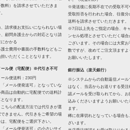
手数料）を請求させていただきま
※発送後に長期不在での受取不可
す。
受取拒否を行われた場合、往復分
送料を請求させていただきます。
尚、請求後お支払いになられない場
※7日以上先をご指定の場合、キ
合、顧問弁護士からの対応となり請
ンセル処理とさせていただく場合
求にかかる
ございます。その場合には大変お
弁護士費用や書面の手数料などもご
数ですが、改めてご注文頂ますよ
負担いただくこととなります。
お願いいたします。
メール便（宅配便）※代引き不可
銀行振込（楽天銀行）
メール便送料：230円
※システムからの自動返信メール
・「メール便発送可」となっていな
はなく、当店からお送りする受注
い商品は自動的に宅配便での送料計
認メールを受け取られてから、お
算となります。
込みくださいますようお願いいた
・こちらの配送方法では代引きが選
ます。
択できません。代引きをご希望の場
稀に在庫切れとなっている場合も
合は、宅配便をご選択下さい。
ざいます。
・「メール便発送可」の小さいサイ
当店受注確認をお受け取りになる