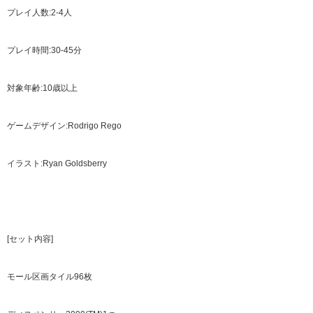
プレイ人数:2-4人
プレイ時間:30-45分
対象年齢:10歳以上
ゲームデザイン:Rodrigo Rego
イラスト:Ryan Goldsberry
[セット内容]
モール区画タイル96枚