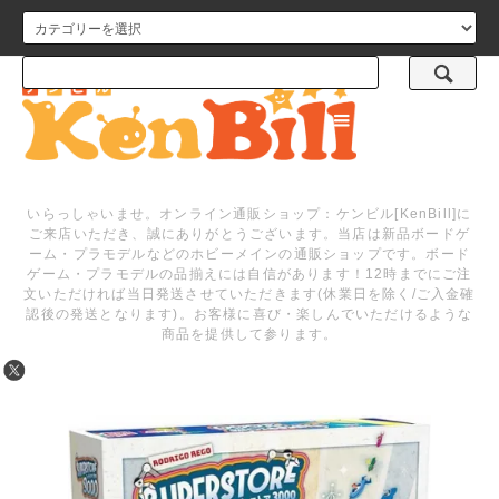
メニュー
いらっしゃいませ。オンライン通販ショップ：ケンビル[KenBill]に
ご来店いただき、誠にありがとうございます。当店は新品ボードゲ
ーム・プラモデルなどのホビーメインの通販ショップです。ボード
ゲーム・プラモデルの品揃えには自信があります！12時までにご注
文いただければ当日発送させていただきます(休業日を除く/ご入金確
認後の発送となります)。お客様に喜び・楽しんでいただけるような
商品を提供して参ります。