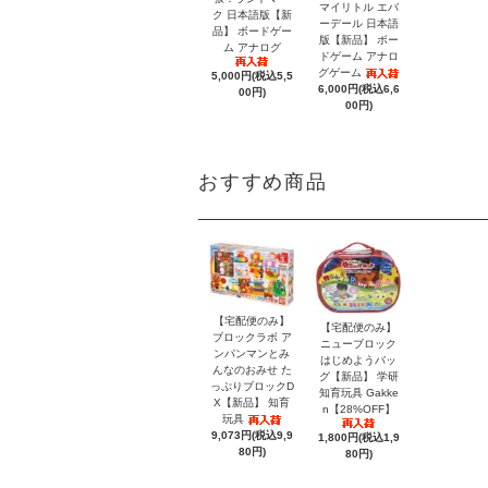
マイリトル エバ
ク 日本語版【新
ーデール 日本語
品】 ボードゲー
版【新品】 ボー
ム アナログ
ドゲーム アナロ
グゲーム
5,000円(税込5,5
6,000円(税込6,6
00円)
00円)
おすすめ商品
【宅配便のみ】
【宅配便のみ】
ブロックラボ ア
ニューブロック
ンパンマンとみ
はじめようバッ
んなのおみせ た
グ【新品】 学研
っぷりブロックD
知育玩具 Gakke
X【新品】 知育
n【28%OFF】
玩具
9,073円(税込9,9
1,800円(税込1,9
80円)
80円)