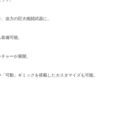
せ、迫力の巨大格闘武器に。
も装備可能。
ンチャーが展開。
や「可動」ギミックを搭載したカスタマイズも可能。