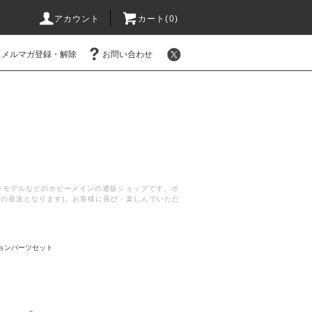
アカウント
カート(
0
)
メルマガ登録・解除
お問い合わせ
プラモデルなどのホビーメインの通販ショップです。ボ
後の発送となります)。お客様に喜び・楽しんでいただ
ョンパーツセット