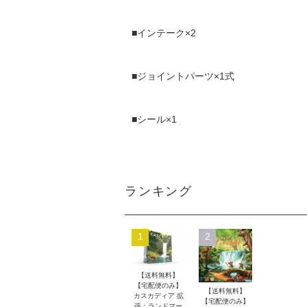
■インテーク×2
■ジョイントパーツ×1式
■シール×1
ランキング
1
2
【送料無料】
【宅配便のみ】
【送料無料】
カスカディア 拡
【宅配便のみ】
張：ランドマー