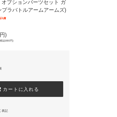
】オプションパーツセット ガ
(ガンプラバトルアームアームズ)
円)
税込880円)
個
カートに入れる
く表記