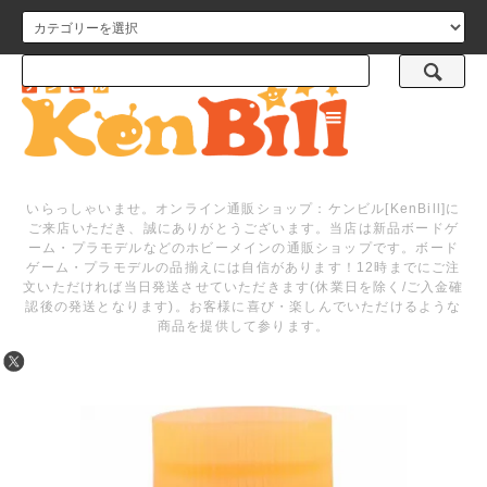
メニュー
いらっしゃいませ。オンライン通販ショップ：ケンビル[KenBill]に
ご来店いただき、誠にありがとうございます。当店は新品ボードゲ
ーム・プラモデルなどのホビーメインの通販ショップです。ボード
ゲーム・プラモデルの品揃えには自信があります！12時までにご注
文いただければ当日発送させていただきます(休業日を除く/ご入金確
認後の発送となります)。お客様に喜び・楽しんでいただけるような
商品を提供して参ります。