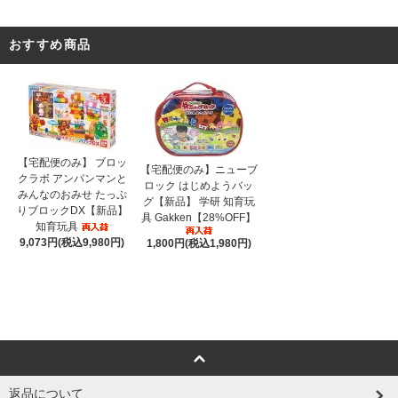
おすすめ商品
【宅配便のみ】 ブロッ
【宅配便のみ】ニューブ
クラボ アンパンマンと
ロック はじめようバッ
みんなのおみせ たっぷ
グ【新品】 学研 知育玩
りブロックDX【新品】
具 Gakken【28%OFF】
知育玩具
9,073円(税込9,980円)
1,800円(税込1,980円)
返品について