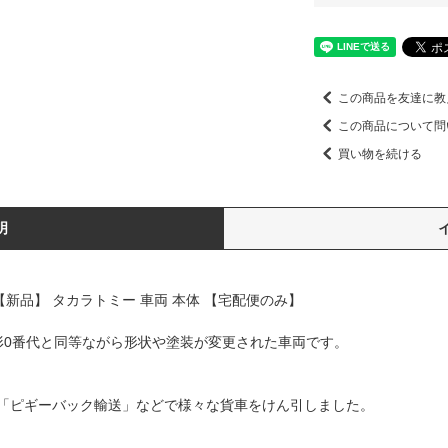
この商品を友達に教
この商品について問
買い物を続ける
明
【新品】 タカラトミー 車両 本体 【宅配便のみ】
66形0番代と同等ながら形状や塗装が変更された車両です。
「ピギーバック輸送」などで様々な貨車をけん引しました。