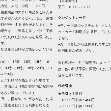
【営業時間】
北海道・東北・沖縄 780円
平日 10:00～16:00
※複数商品や大きい商品をご購入さ
クレジットカード
れて荷姿が大きくなった場合、追加
送料が発生する場合があります。そ
●当カード決済システム上、クレ
の場合は、ご連絡を差し上げて了解
ットカード利用控は 発行しており
をいただけた注文のみを発送いたし
ません。
ます。
●カード会社から送付されますご
※配送希望日時がご指定いただけま
用明細をご確認下さい。
す。
午前中、12時～14時、14時～16
※お客様のご利用状態等によって
、16時～18時、18時～20時、19
は、他の決済手段に変更いただく
～21時)
合がございます。
※ただし時間を指定された場合で
代金引換
も、事情により指定時間内に配達が
できない事もございます。
★代引き手数料
※万一、配送途中に事故があった場
～10000円未満：400円
合、運送会社による補償となりま
～30000円未満：500円