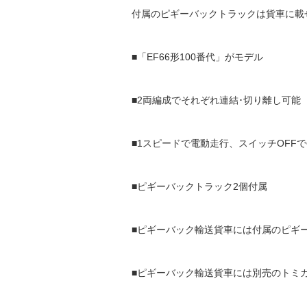
付属のピギーバックトラックは貨車に載
■「EF66形100番代」がモデル
■2両編成でそれぞれ連結･切り離し可能
■1スピードで電動走行、スイッチOFF
■ピギーバックトラック2個付属
■ピギーバック輸送貨車には付属のピギ
■ピギーバック輸送貨車には別売のトミカ