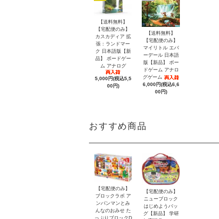
【送料無料】
【宅配便のみ】
【送料無料】
カスカディア 拡
【宅配便のみ】
張：ランドマー
マイリトル エバ
ク 日本語版【新
ーデール 日本語
品】 ボードゲー
版【新品】 ボー
ム アナログ
ドゲーム アナロ
グゲーム
5,000円(税込5,5
6,000円(税込6,6
00円)
00円)
おすすめ商品
【宅配便のみ】
【宅配便のみ】
ブロックラボ ア
ニューブロック
ンパンマンとみ
はじめようバッ
んなのおみせ た
グ【新品】 学研
っぷりブロックD