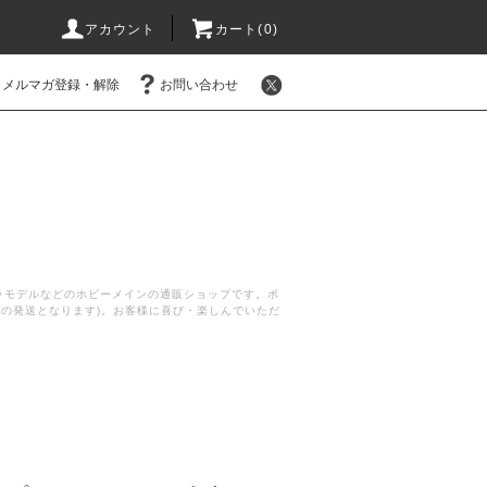
アカウント
カート(
0
)
メルマガ登録・解除
お問い合わせ
プラモデルなどのホビーメインの通販ショップです。ボ
後の発送となります)。お客様に喜び・楽しんでいただ