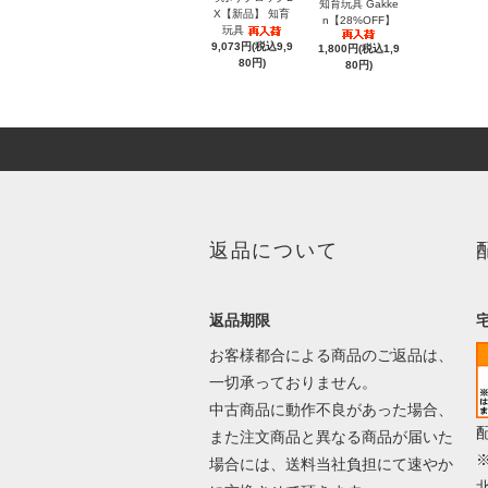
知育玩具 Gakke
X【新品】 知育
n【28%OFF】
玩具
9,073円(税込9,9
1,800円(税込1,9
80円)
80円)
返品について
返品期限
お客様都合による商品のご返品は、
一切承っておりません。
中古商品に動作不良があった場合、
また注文商品と異なる商品が届いた
場合には、送料当社負担にて速やか