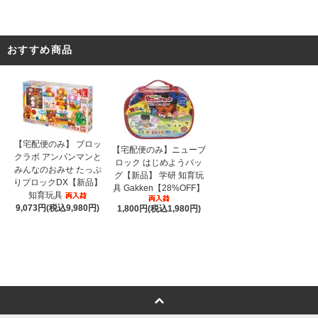
おすすめ商品
【宅配便のみ】 ブロッ
【宅配便のみ】ニューブ
クラボ アンパンマンと
ロック はじめようバッ
みんなのおみせ たっぷ
グ【新品】 学研 知育玩
りブロックDX【新品】
具 Gakken【28%OFF】
知育玩具
9,073円(税込9,980円)
1,800円(税込1,980円)