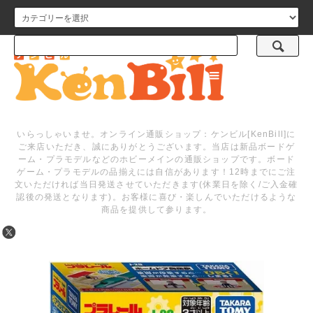
メニュー
いらっしゃいませ。オンライン通販ショップ：ケンビル[KenBill]に
ご来店いただき、誠にありがとうございます。当店は新品ボードゲ
ーム・プラモデルなどのホビーメインの通販ショップです。ボード
ゲーム・プラモデルの品揃えには自信があります！12時までにご注
文いただければ当日発送させていただきます(休業日を除く/ご入金確
認後の発送となります)。お客様に喜び・楽しんでいただけるような
商品を提供して参ります。