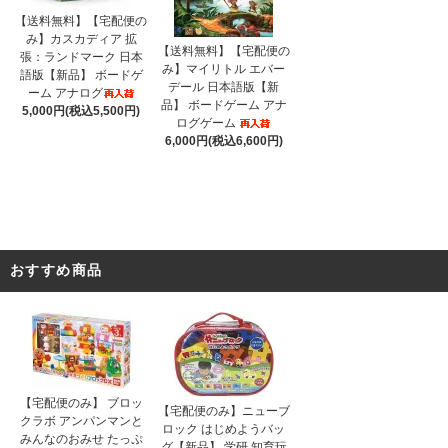
【送料無料】【宅配便の
み】カスカディア 拡
【送料無料】【宅配便の
張：ランドマーク 日本
み】マイリトル エバー
語版【新品】 ボードゲ
デール 日本語版【新
ーム アナログ
品】 ボードゲーム アナ
5,000円(税込5,500円)
ログゲーム
6,000円(税込6,600円)
おすすめ商品
【宅配便のみ】 ブロッ
【宅配便のみ】ニューブ
クラボ アンパンマンと
ロック はじめようバッ
みんなのおみせ たっぷ
グ【新品】 学研 知育玩