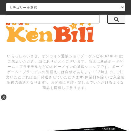
メニュー
いらっしゃいませ。オンライン通販ショップ：ケンビル[KenBill]に
ご来店いただき、誠にありがとうございます。当店は新品ボードゲ
ーム・プラモデルなどのホビーメインの通販ショップです。ボード
ゲーム・プラモデルの品揃えには自信があります！12時までにご注
文いただければ当日発送させていただきます(休業日を除く/ご入金確
認後の発送となります)。お客様に喜び・楽しんでいただけるような
商品を提供して参ります。