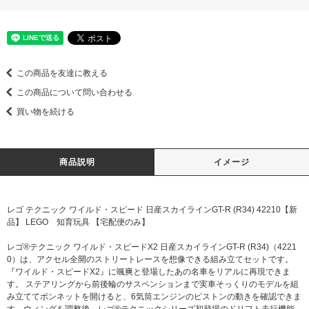
この商品を友達に教える
この商品について問い合わせる
買い物を続ける
商品説明
イメージ
レゴ テクニック ワイルド・スピード 日産スカイラインGT-R (R34) 42210【新
品】 LEGO 知育玩具 【宅配便のみ】
レゴ®テクニック ワイルド・スピードX2 日産スカイラインGT-R (R34)（4221
0）は、アクセル全開のストリートレースを想像できる組み立てセットです。
『ワイルド・スピードX2』に颯爽と登場したあの名車をリアルに再現できま
す。 ステアリングから前後輪のサスペンションまで実車そっくりのモデルを組
み立ててボンネットを開けると、6気筒エンジンのピストンの動きを確認できま
す。ウィングを調整後、レゴ®テクニックシリーズ初登場のドリフト走行機能