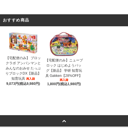
おすすめ商品
【宅配便のみ】 ブロッ
【宅配便のみ】ニューブ
クラボ アンパンマンと
ロック はじめようバッ
みんなのおみせ たっぷ
グ【新品】 学研 知育玩
りブロックDX【新品】
具 Gakken【28%OFF】
知育玩具
9,073円(税込9,980円)
1,800円(税込1,980円)