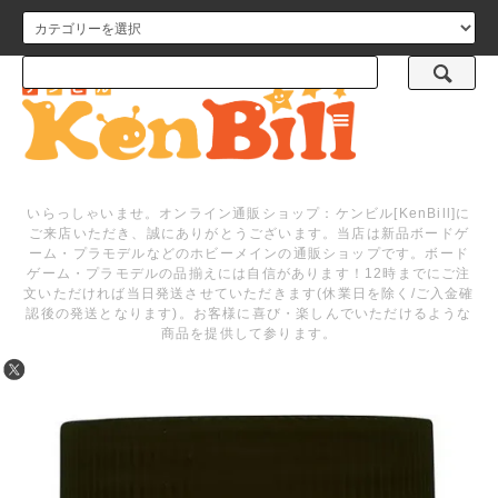
メニュー
いらっしゃいませ。オンライン通販ショップ：ケンビル[KenBill]に
ご来店いただき、誠にありがとうございます。当店は新品ボードゲ
ーム・プラモデルなどのホビーメインの通販ショップです。ボード
ゲーム・プラモデルの品揃えには自信があります！12時までにご注
文いただければ当日発送させていただきます(休業日を除く/ご入金確
認後の発送となります)。お客様に喜び・楽しんでいただけるような
商品を提供して参ります。