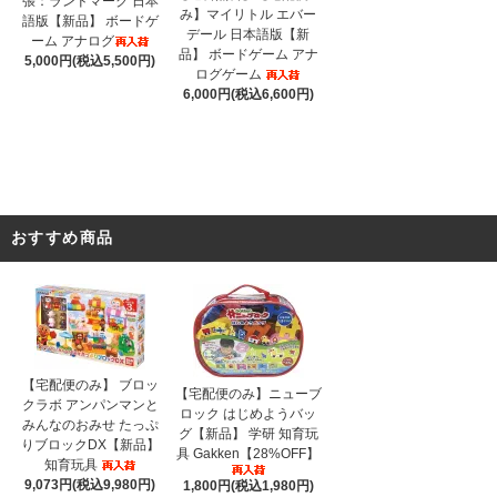
張：ランドマーク 日本
み】マイリトル エバー
語版【新品】 ボードゲ
デール 日本語版【新
ーム アナログ
品】 ボードゲーム アナ
5,000円(税込5,500円)
ログゲーム
6,000円(税込6,600円)
おすすめ商品
【宅配便のみ】 ブロッ
【宅配便のみ】ニューブ
クラボ アンパンマンと
ロック はじめようバッ
みんなのおみせ たっぷ
グ【新品】 学研 知育玩
りブロックDX【新品】
具 Gakken【28%OFF】
知育玩具
9,073円(税込9,980円)
1,800円(税込1,980円)