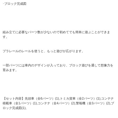
･ブロック完成図
組み立てに必要なパーツ数が少ないので初めてでも簡単に遊ぶことができま
す。
プラレールのレールを使うと、もっと遊びが広がります。
一部パーツには車内のデザインが入っており、ブロック遊びを通して想像力を
育みます。
【セット内容】先頭車（全6パーツ）(1),トミカ貨車（全2パーツ）(1),コンテナ
積載車（全1パーツ）(1),コンテナ（全4パーツ）(2),警報機（全3パーツ）(2),ブ
ロック完成図(1),