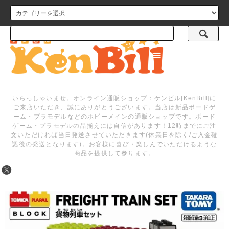
メニュー
いらっしゃいませ。オンライン通販ショップ：ケンビル[KenBill]に
ご来店いただき、誠にありがとうございます。当店は新品ボードゲ
ーム・プラモデルなどのホビーメインの通販ショップです。ボード
ゲーム・プラモデルの品揃えには自信があります！12時までにご注
文いただければ当日発送させていただきます(休業日を除く/ご入金確
認後の発送となります)。お客様に喜び・楽しんでいただけるような
商品を提供して参ります。