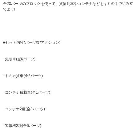
全23パーツのブロックを使って、貨物列車やコンテナなどをキミの手で組み立
てよう!
■セット内容(パーツ数/アクション)
･先頭車(全6パーツ)
･トミカ貨車(全2パーツ)
･コンテナ積載車(全1パーツ)
･コンテナ2種(全8パーツ)
･警報機2種(全6パーツ)