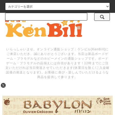
メニュー
いらっしゃいませ。オンライン通販ショップ：ケンビル[KenBill]に
ご来店いただき、誠にありがとうございます。当店は新品ボードゲ
ーム・プラモデルなどのホビーメインの通販ショップです。ボード
ゲーム・プラモデルの品揃えには自信があります！12時までにご注
文いただければ当日発送させていただきます(休業日を除く/ご入金確
認後の発送となります)。お客様に喜び・楽しんでいただけるような
商品を提供して参ります。