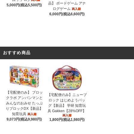
品】 ボードゲーム アナ
5,000円(税込5,500円)
ログゲーム
6,000円(税込6,600円)
おすすめ商品
【宅配便のみ】 ブロッ
【宅配便のみ】ニューブ
クラボ アンパンマンと
ロック はじめようバッ
みんなのおみせ たっぷ
グ【新品】 学研 知育玩
りブロックDX【新品】
具 Gakken【28%OFF】
知育玩具
9,073円(税込9,980円)
1,800円(税込1,980円)