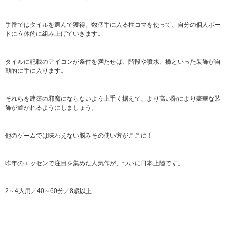
手番ではタイルを選んで獲得。数個手に入る柱コマを使って、自分の個人ボー
ドに立体的に組み上げていきます。
タイルに記載のアイコンが条件を満たせば、階段や噴水、橋といった装飾が自
動的に手に入ります。
それらを建築の邪魔にならないよう上手く据えて、より高い階により豪華な装
飾が置かれるようにしましょう。
他のゲームでは味わえない脳みその使い方がここに！
昨年のエッセンで注目を集めた人気作が、ついに日本上陸です。
2～4人用／40～60分／8歳以上