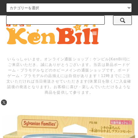
メニュー
いらっしゃいませ。オンライン通販ショップ：ケンビル[KenBill]に
ご来店いただき、誠にありがとうございます。当店は新品ボードゲ
ーム・プラモデルなどのホビーメインの通販ショップです。ボード
ゲーム・プラモデルの品揃えには自信があります！12時までにご注
文いただければ当日発送させていただきます(休業日を除く/ご入金確
認後の発送となります)。お客様に喜び・楽しんでいただけるような
商品を提供して参ります。