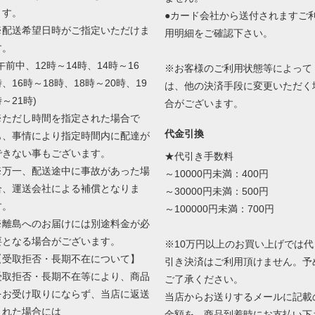
ます。
●カード会社から送付されますご
※配送希望日時がご指定いただけま
用明細をご確認下さい。
す。
午前中、12時～14時、14時～16
※お客様のご利用状態等によって
、16時～18時、18時～20時、19
は、他の決済手段に変更いただく
～21時)
合がございます。
※ただし時間を指定された場合で
代金引換
も、事情により指定時間内に配達が
できない事もございます。
★代引き手数料
※万一、配送途中に事故があった場
～10000円未満：400円
合、運送会社による補償となりま
～30000円未満：500円
す。
～100000円未満：700円
※離島へのお届けには別途料金が必
要となる場合がございます。
※10万円以上のお買い上げでは代
【受取拒否・長期不在について】
引き決済はご利用頂けません。予
受取拒否・長期不在等により、商品
ご了承ください。
をお受け取りにならず、当店に返送
当店からお送りするメールに記載
された場合には
金額を、商品到着時にお支払い下