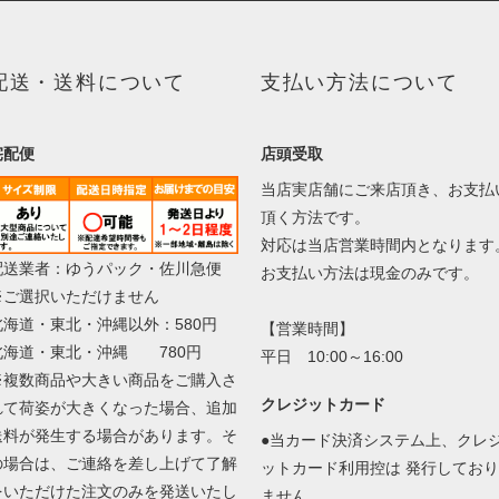
配送・送料について
支払い方法について
宅配便
店頭受取
当店実店舗にご来店頂き、お支払
頂く方法です。
対応は当店営業時間内となります
配送業者：ゆうパック・佐川急便
お支払い方法は現金のみです。
※ご選択いただけません
北海道・東北・沖縄以外：580円
【営業時間】
北海道・東北・沖縄 780円
平日 10:00～16:00
※複数商品や大きい商品をご購入さ
クレジットカード
れて荷姿が大きくなった場合、追加
送料が発生する場合があります。そ
●当カード決済システム上、クレ
の場合は、ご連絡を差し上げて了解
ットカード利用控は 発行しており
をいただけた注文のみを発送いたし
ません。