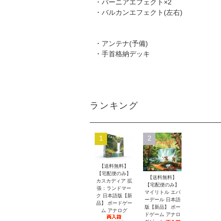
・バーニアエフェクト×2
・バルカンエフェクト(左右)
・アンテナ(予備)
・手首格納デッキ
ランキング
1
2
【送料無料】
【宅配便のみ】
【送料無料】
カスカディア 拡
【宅配便のみ】
張：ランドマー
マイリトル エバ
ク 日本語版【新
ーデール 日本語
品】 ボードゲー
版【新品】 ボー
ム アナログ
ドゲーム アナロ