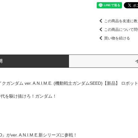
この商品を友達に教
この商品について問
買い物を続ける
明
 ストライクガンダム ver. A.N.I.M.E. (機動戦士ガンダムSEED)【新品】
令和の時代を駆け抜けろ！ガンダム！
ver. A.N.I.M.E.新シリーズに参戦！