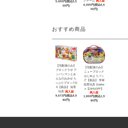
グゲーム
5,000円(税込5,5
6,000円(税込6,6
00円)
00円)
おすすめ商品
【宅配便のみ】
【宅配便のみ】
ブロックラボ ア
ニューブロック
ンパンマンとみ
はじめようバッ
んなのおみせ た
グ【新品】 学研
っぷりブロックD
知育玩具 Gakke
X【新品】 知育
n【28%OFF】
玩具
9,073円(税込9,9
1,800円(税込1,9
80円)
80円)