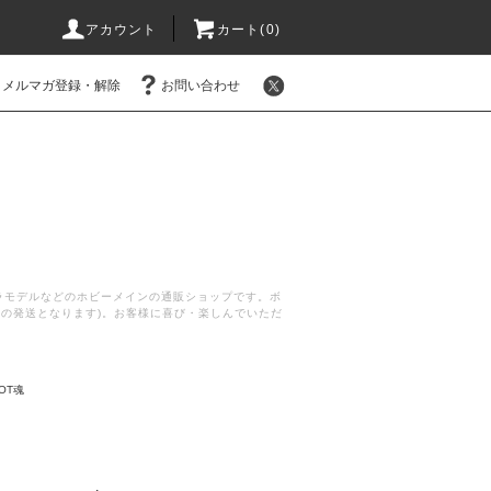
アカウント
カート(
0
)
メルマガ登録・解除
お問い合わせ
プラモデルなどのホビーメインの通販ショップです。ボ
後の発送となります)。お客様に喜び・楽しんでいただ
OT魂