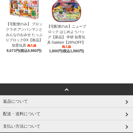
【宅配便のみ】 ブロッ
【宅配便のみ】ニューブ
クラボ アンパンマンと
ロック はじめようバッ
みんなのおみせ たっぷ
グ【新品】 学研 知育玩
りブロックDX【新品】
具 Gakken【28%OFF】
知育玩具
9,073円(税込9,980円)
1,800円(税込1,980円)
返品について
配送・送料について
支払い方法について