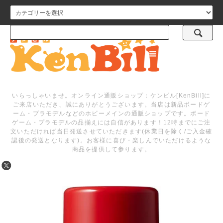
メニュー
いらっしゃいませ。オンライン通販ショップ：ケンビル[KenBill]に
ご来店いただき、誠にありがとうございます。当店は新品ボードゲ
ーム・プラモデルなどのホビーメインの通販ショップです。ボード
ゲーム・プラモデルの品揃えには自信があります！12時までにご注
文いただければ当日発送させていただきます(休業日を除く/ご入金確
認後の発送となります)。お客様に喜び・楽しんでいただけるような
商品を提供して参ります。