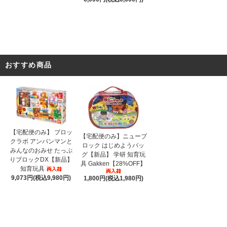
おすすめ商品
【宅配便のみ】 ブロッ
【宅配便のみ】ニューブ
クラボ アンパンマンと
ロック はじめようバッ
みんなのおみせ たっぷ
グ【新品】 学研 知育玩
りブロックDX【新品】
具 Gakken【28%OFF】
知育玩具
9,073円(税込9,980円)
1,800円(税込1,980円)