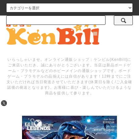
メニュー
いらっしゃいませ。オンライン通販ショップ：ケンビル[KenBill]に
ご来店いただき、誠にありがとうございます。当店は新品ボードゲ
ーム・プラモデルなどのホビーメインの通販ショップです。ボード
ゲーム・プラモデルの品揃えには自信があります！12時までにご注
文いただければ当日発送させていただきます(休業日を除く/ご入金確
認後の発送となります)。お客様に喜び・楽しんでいただけるような
商品を提供して参ります。