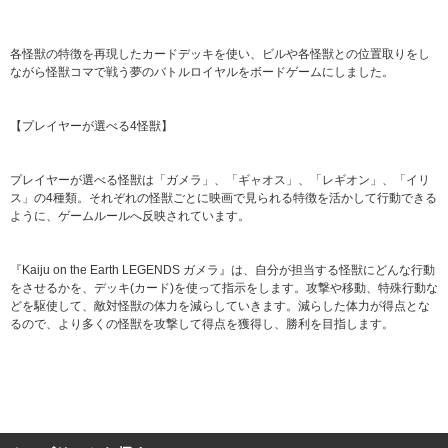
各怪獣の特徴を再現したカードデッキを使い、ビルや各怪獣との位置取りをし
ながら怪獣コマで戦う夢のバトルロイヤルをボードゲームにしました。
【プレイヤーが選べる4怪獣】
プレイヤーが選べる怪獣は「ガメラ」、「ギャオス」、「レギオン」、「イリ
ス」の4種類。それぞれの怪獣ごとに映画で見られる特徴を活かして行動できる
ように、ゲームルールへ反映されています。
『Kaiju on the Earth LEGENDS ガメラ』は、自分が担当する怪獣にどんな行動
をさせるかを、デッキ(カード)を使って指示をします。攻撃や移動、特殊行動な
どを駆使して、敵対怪獣の体力を減らしていきます。減らした体力が得点とな
るので、より多くの怪獣を攻撃して得点を獲得し、勝利を目指します。