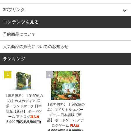
3Dプリンタ
コンテンツを見る
予約商品について
人気商品の販売についてのお知らせ
ランキング
1
2
【送料無料】【宅配便の
み】カスカディア 拡
【送料無料】【宅配便の
張：ランドマーク 日本
み】マイリトル エバー
語版【新品】 ボードゲ
デール 日本語版【新
ーム アナログ
品】 ボードゲーム アナ
5,000円(税込5,500円)
ログゲーム
6,000円(税込6,600円)