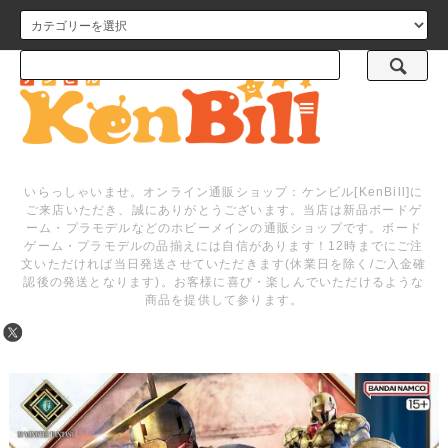
メニュー
いらっしゃいませ。オンライン通販ショップ：ケンビル[KenBill]に
ご来店いただき、誠にありがとうございます。当店は新品ボードゲ
ーム・プラモデルなどのホビーメインの通販ショップです。ボード
ゲーム・プラモデルの品揃えには自信があります！12時までにご注
文いただければ当日発送させていただきます(休業日を除く/ご入金確
認後の発送となります)。お客様に喜び・楽しんでいただけるような
商品を提供して参ります。