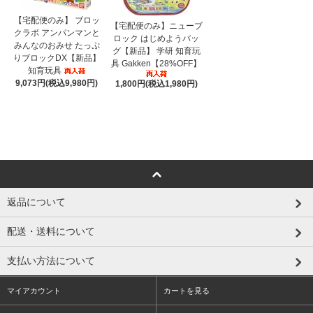
【宅配便のみ】 ブロッ
【宅配便のみ】ニューブ
クラボ アンパンマンと
ロック はじめようバッ
みんなのおみせ たっぷ
グ【新品】 学研 知育玩
りブロックDX【新品】
具 Gakken【28%OFF】
知育玩具
9,073円(税込9,980円)
1,800円(税込1,980円)
返品について
配送・送料について
支払い方法について
マイアカウント
カートを見る