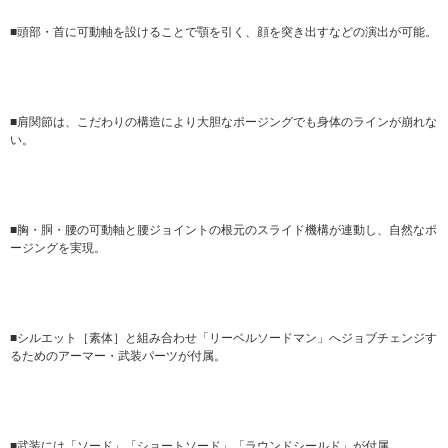
■頭部・首に可動軸を設けることで顎を引く、顔を突き出すなどの演出が可能。
■肩関節は、こだわりの構造により大胆なポージングでも身体のラインが崩れな
い。
■胸・胴・腰の可動軸と腰ジョイントの根元のスライド機構が連動し、自然なポ
ージングを実現。
■シルエット［素体］と組み合わせ「リーベルソードマン」へジョブチェンジす
るためのアーマー・武装パーツが付属。
■武装には「ソード」「ショートソード」「ラウンドシールド」が付属。