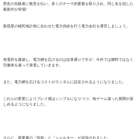
歴史の先駆者に敬意を払い、多くのテーマ的要素を取り入れ、同じ名を冠した
最新作が登場!
新惑星の植民地計画に合わせた電力供給を行う電力会社を運営しましょう。
発電所を建築し、電力網を広げるのは従来通りですが、今作では燃料ではなく
労働者を雇って発電していきます。
また、電力網を広げるコストがランダムに設定されるようになりました。
これらの変更によりプレイ感はシンプルになりつつ、毎ゲーム違った展開が楽
しめるようになりました。
さらに、新要素の「技術」と「シェルター」が追加されました。