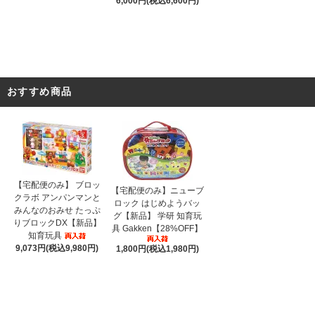
6,000円(税込6,600円)
おすすめ商品
【宅配便のみ】 ブロッ
【宅配便のみ】ニューブ
クラボ アンパンマンと
ロック はじめようバッ
みんなのおみせ たっぷ
グ【新品】 学研 知育玩
りブロックDX【新品】
具 Gakken【28%OFF】
知育玩具
9,073円(税込9,980円)
1,800円(税込1,980円)