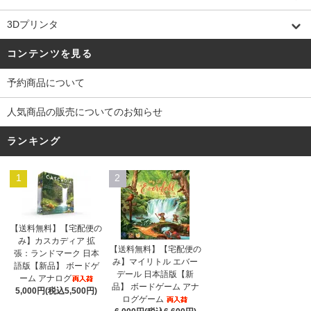
3Dプリンタ
コンテンツを見る
予約商品について
人気商品の販売についてのお知らせ
ランキング
1
2
【送料無料】【宅配便の
み】カスカディア 拡
【送料無料】【宅配便の
張：ランドマーク 日本
み】マイリトル エバー
語版【新品】 ボードゲ
デール 日本語版【新
ーム アナログ
品】 ボードゲーム アナ
5,000円(税込5,500円)
ログゲーム