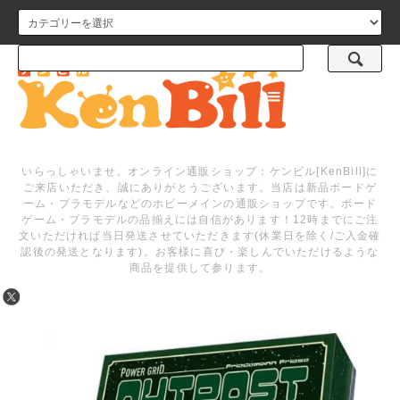
メニュー
いらっしゃいませ。オンライン通販ショップ：ケンビル[KenBill]に
ご来店いただき、誠にありがとうございます。当店は新品ボードゲ
ーム・プラモデルなどのホビーメインの通販ショップです。ボード
ゲーム・プラモデルの品揃えには自信があります！12時までにご注
文いただければ当日発送させていただきます(休業日を除く/ご入金確
認後の発送となります)。お客様に喜び・楽しんでいただけるような
商品を提供して参ります。