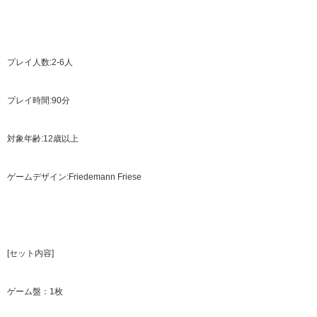
プレイ人数:2-6人
プレイ時間:90分
対象年齢:12歳以上
ゲームデザイン:Friedemann Friese
[セット内容]
ゲーム盤：1枚