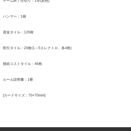
ゲーム終了仕切り：1本(黒色)
ハンマー：1個
資金タイル：120枚
割引タイル：20枚(1～5エレクトロ、各4枚)
接続コストタイル：46枚
ルール説明書：1冊
[カードサイズ：70×70mm]