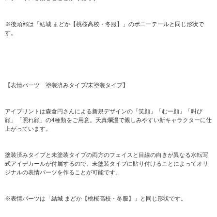
※後頭部は「結城 まどか【桃桜高校・冬服】」のポニーテールと同じ形状で
す。
【表情パーツ 塗装済みタイプ/未塗装タイプ】
アイプリントは森倉円さんによる新規デザインの「笑顔」「むー顔」「叫び
顔」「照れ顔」の4種類をご用意。天真爛漫で親しみやすい新キャラクターに仕
上がっています。
塗装済みタイプと未塗装タイプの両方のフェイスと目線の向きが異なる水転写
式アイデカールが付属するので、未塗装タイプに貼り付けることによってオリ
ジナルの表情パーツを作ることが可能です。
※表情パーツは「結城 まどか【桃桜高校・冬服】」と同じ形状です。