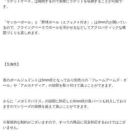
「ラケットケース」は開閉するので実際にラケットを収納することが可能で
す。
「サッカーボール」と「野球ボール（エフェクト付き）」は3mm穴が開いてい
るので、フライングベースでボールを浮かせるなどしてアクロバティックな構
図づくりも楽しめます。
【互換性】
首のボールジョイントは5mm径となっており別売りの「フレームアームズ・ガ
ール」や「アルカナディア」の頭部を取り付けて遊ぶことができます。
さらに「メガミデバイス」の頭部に対応した6mm径の首パーツも封入しており
ますのでシリーズの垣根を超えて遊ぶことができます。
※形状的な制約がございますので、すべての商品に完全対応するわけではござ
いません。