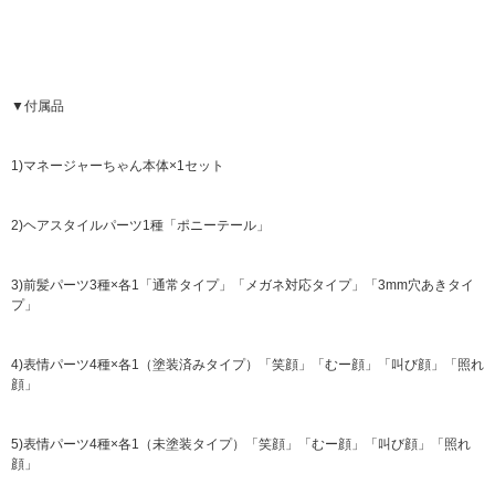
▼付属品
1)マネージャーちゃん本体×1セット
2)ヘアスタイルパーツ1種「ポニーテール」
3)前髪パーツ3種×各1「通常タイプ」「メガネ対応タイプ」「3mm穴あきタイ
プ」
4)表情パーツ4種×各1（塗装済みタイプ）「笑顔」「むー顔」「叫び顔」「照れ
顔」
5)表情パーツ4種×各1（未塗装タイプ）「笑顔」「むー顔」「叫び顔」「照れ
顔」