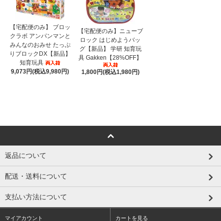
【宅配便のみ】 ブロッ
【宅配便のみ】ニューブ
クラボ アンパンマンと
ロック はじめようバッ
みんなのおみせ たっぷ
グ【新品】 学研 知育玩
りブロックDX【新品】
具 Gakken【28%OFF】
知育玩具
9,073円(税込9,980円)
1,800円(税込1,980円)
返品について
配送・送料について
支払い方法について
マイアカウント
カートを見る