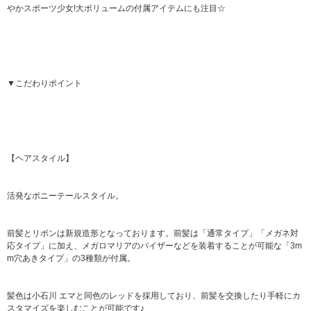
やかスポーツ少女!大ボリュームの付属アイテムにも注目☆
▼こだわりポイント
【ヘアスタイル】
活発なポニーテールスタイル。
前髪とリボンは新規造形となっております。前髪は「通常タイプ」「メガネ対
応タイプ」に加え、メガロマリアのバイザーなどを装着することが可能な「3m
m穴あきタイプ」の3種類が付属。
髪色は小石川 エマと同色のレッドを採用しており、前髪を交換したり手軽にカ
スタマイズを楽しむことが可能です♪