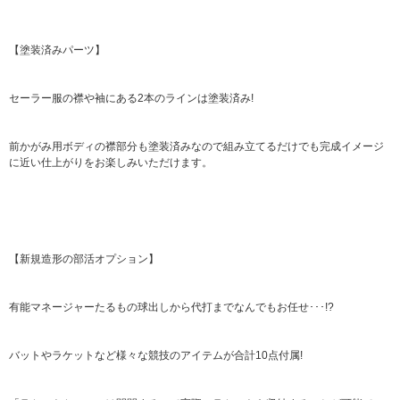
【塗装済みパーツ】
セーラー服の襟や袖にある2本のラインは塗装済み!
前かがみ用ボディの襟部分も塗装済みなので組み立てるだけでも完成イメージ
に近い仕上がりをお楽しみいただけます。
【新規造形の部活オプション】
有能マネージャーたるもの球出しから代打までなんでもお任せ･･･!?
バットやラケットなど様々な競技のアイテムが合計10点付属!