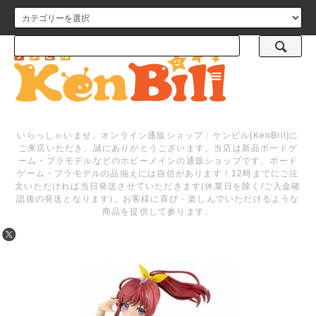
メニュー
いらっしゃいませ。オンライン通販ショップ：ケンビル[KenBill]に
ご来店いただき、誠にありがとうございます。当店は新品ボードゲ
ーム・プラモデルなどのホビーメインの通販ショップです。ボード
ゲーム・プラモデルの品揃えには自信があります！12時までにご注
文いただければ当日発送させていただきます(休業日を除く/ご入金確
認後の発送となります)。お客様に喜び・楽しんでいただけるような
商品を提供して参ります。