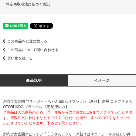
特定商取引法に基づく表記
この商品を友達に教える
この商品について問い合わせる
買い物を続ける
商品説明
イメージ
創彩少女庭園 マネージャーちゃん&部活オプション【新品】 壽屋 コトブキヤ K
OTOBUKIYA プラモデル 【宅配便のみ】
当商品は人気商品のため、同一住所からのご注文は1個までとさせていただきま
す。複数注文にわけるなどでご注文いただいた場合、すべての注文をキャンセ
ルとさせていただきます。予めご了承ください。
創彩少女庭園スピンオフ「〇〇さん」シリーズ新作はポニーテールが眩しい爽