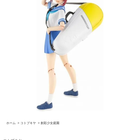
ホーム
>
コトブキヤ
>
創彩少女庭園