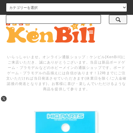
メニュー
いらっしゃいませ。オンライン通販ショップ：ケンビル[KenBill]に
ご来店いただき、誠にありがとうございます。当店は新品ボードゲ
ーム・プラモデルなどのホビーメインの通販ショップです。ボード
ゲーム・プラモデルの品揃えには自信があります！12時までにご注
文いただければ当日発送させていただきます(休業日を除く/ご入金確
認後の発送となります)。お客様に喜び・楽しんでいただけるような
商品を提供して参ります。