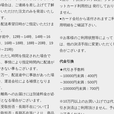
の場合は、ご連絡を差し上げて了解
ットカード利用控は 発行しており
をいただけた注文のみを発送いたし
ません。
ます。
●カード会社から送付されますご
※配送希望日時がご指定いただけま
用明細をご確認下さい。
す。
午前中、12時～14時、14時～16
※お客様のご利用状態等によって
、16時～18時、18時～20時、19
は、他の決済手段に変更いただく
～21時)
合がございます。
※ただし時間を指定された場合で
代金引換
も、事情により指定時間内に配達が
できない事もございます。
★代引き手数料
※万一、配送途中に事故があった場
～10000円未満：400円
合、運送会社による補償となりま
～30000円未満：500円
す。
～100000円未満：700円
※離島へのお届けには別途料金が必
要となる場合がございます。
※10万円以上のお買い上げでは代
【受取拒否・長期不在について】
引き決済はご利用頂けません。予
受取拒否・長期不在等により、商品
ご了承ください。