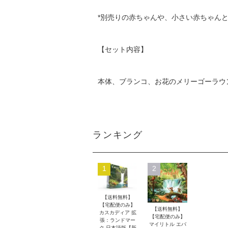
*別売りの赤ちゃんや、小さい赤ちゃん
【セット内容】
本体、ブランコ、お花のメリーゴーラウ
ランキング
1
2
【送料無料】
【宅配便のみ】
【送料無料】
カスカディア 拡
【宅配便のみ】
張：ランドマー
マイリトル エバ
ク 日本語版【新