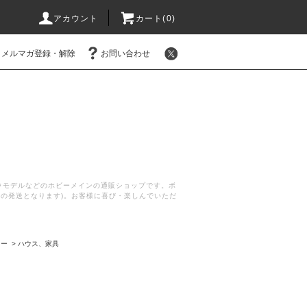
アカウント
カート(
0
)
メルマガ登録・解除
お問い合わせ
プラモデルなどのホビーメインの通販ショップです。ボ
後の発送となります)。お客様に喜び・楽しんでいただ
リー
>
ハウス、家具