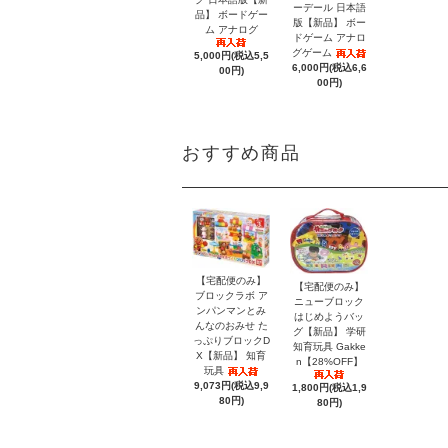
ーデール 日本語
品】 ボードゲー
版【新品】 ボー
ム アナログ
ドゲーム アナロ
グゲーム
5,000円(税込5,5
6,000円(税込6,6
00円)
00円)
おすすめ商品
【宅配便のみ】
【宅配便のみ】
ブロックラボ ア
ニューブロック
ンパンマンとみ
はじめようバッ
んなのおみせ た
グ【新品】 学研
っぷりブロックD
知育玩具 Gakke
X【新品】 知育
n【28%OFF】
玩具
9,073円(税込9,9
1,800円(税込1,9
80円)
80円)