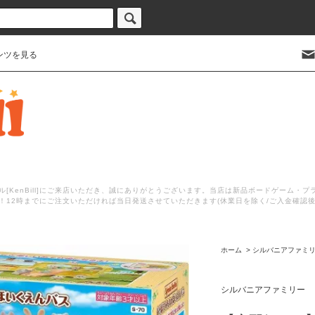
ンツを見る
[KenBill]にご来店いただき、誠にありがとうございます。当店は新品ボードゲーム・
！12時までにご注文いただければ当日発送させていただきます(休業日を除く/ご入金確認
ホーム
>
シルバニアファミ
シルバニアファミリー